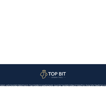
ף הבית
אודות
הצוות שלנו
פודקאסטים
מוצרים
יועצי משכנתא
שירות
מגזין
צרו קשר
טפסים
משכנתא הפוכה
1700-55-09-55
יגאל אלון 2 בית שמש, תחנת דלק פז
mail@topbit.co.il
מיקוד 9910701 ת.ד 805